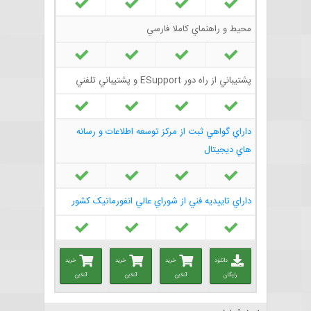
محيط و راهنماي كاملا فارسي
پشتيباني از راه دور ESupport و پشتيباني تلفني
داراي گواهي ثبت از مرکز توسعه اطلاعات و رسانه
هاي ديجيتال
داراي تاييديه فني از شوراي عالي انفورماتيک کشور
دانلود
خرید
خرید
خرید
رایگان
آنلاین
آنلاین
آنلاین