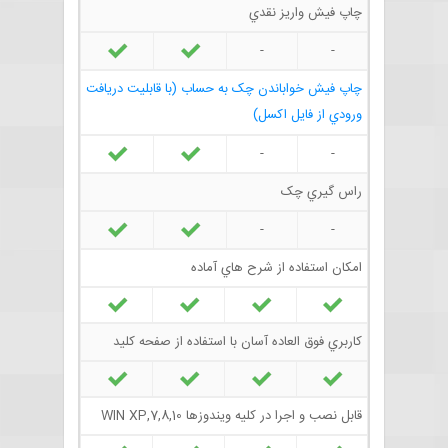
چاپ فيش واريز نقدي
-
-
چاپ فيش خواباندن چک به حساب (با قابليت دريافت
ورودي از فايل اکسل)
-
-
راس گيري چک
-
-
امکان استفاده از شرح هاي آماده
کاربري فوق العاده آسان با استفاده از صفحه کليد
قابل نصب و اجرا در كليه ويندوزها WIN XP,7,8,10