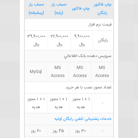
چاپ فاکتور
حساب يار
حساب يار
چاپ فاکتور
رايگان
(پايه)
(پيشرفته)
قيمت نرم افزار
39,900,000
22,900,000
9,900,000
رايگان
ريال
ريال
ريال
سرويس دهنده بانک اطلاعاتي
MS
MS
MS
MySql
Access
Access
Access
تعداد مجوز نصب با هر خريد
1 + 1 مجوز
1 + 1 مجوز
1 + 1 مجوز
-
هدیه
هدیه
هدیه
خدمات پشتیبانی تلفنی رایگان اولیه
-
30 روز
45 روز
60 روز