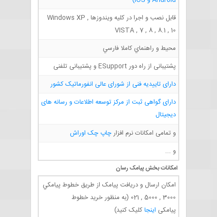
قابل نصب و اجرا در كليه ويندوزها Windows XP ,
VISTA , 7 , 8 , 8.1
, 10
محيط و راهنماي كاملا فارسي
پشتیبانی از راه دور ESupport و پشتیبانی تلفنی
دارای تاییدیه فنی از شورای عالی انفورماتیک کشور
دارای گواهی ثبت از مرکز توسعه اطلاعات و رسانه های
دیجیتال
چاپ چک اوراش
و تمامی امکانات نرم افزار
و ...
امکانات بخش پیامک رسان
امکان ارسال و دريافت پيامک از طريق خطوط پيامکي
3000 , 5000 , 021 (به منظور خرید خطوط
اینجا
پیامکی
کلیک کنید)