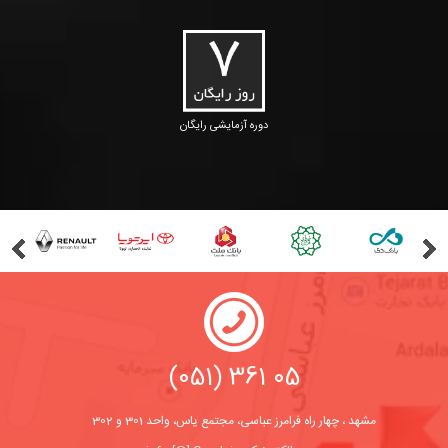
دوره آزمایشی رایگان
(051) 361 05
مشهد ، چهار راه فرامرز عباسی، مجتمع یاس، واحد 301 و 302