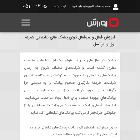
36105 - 051
سلام، به حساب کاربری خود وارد شوید
ثبت نام کنید
آموزش فعال و غیرفعال کردن پیامک های تبلیغاتی همراه
صفحه نخست
اول و ایرانسل
محصولات
پیامک در سال‌های اخیر به عنوان یک ابزار تبلیغاتی مناسب
مطرح گشته است و شرکت‌های مختلف شروع به ارسال
پیامک‌های تبلیغاتی به صورت انبوه کرده‌اند. اما متاسفانه این
خطوط پیامکی
شرکت‌ها طریقۀ بکارگیری صحیح پیامک را به درستی فرا
نگرفته‌اند و بدون دریافت اجازه از مخاطبان، با ارسال
مرکز دانلود
پیامک‌هایِ بیهودۀ متعدد برای آنها ایجاد مزاحمت می‌نمایند.
لذا سامانۀ ملی‌پیامک وظیفۀ خود می‌داند که مخاطبان را از
چگونگی صرف‌نظر از دریافت پیامک‌های تبلیغاتی آگاه نماید.
پشتیبانی
در زیر می‌توانید راهنمای لغو دریافت پیامک‌های تبلیغاتی برای دو
اپراتور اصلی تلفن همراه کشور را مطالعه فرمائید.
نمایندگی ها