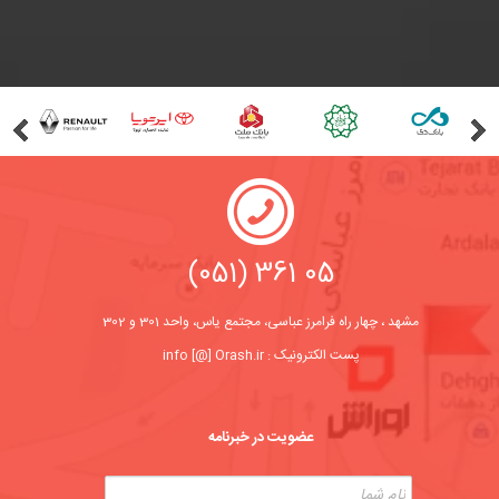
(051) 361 05
مشهد ، چهار راه فرامرز عباسی، مجتمع یاس، واحد 301 و 302
پست الکترونیک : info [@] Orash.ir
عضویت در خبرنامه