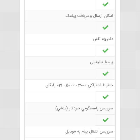
امکان ارسال و دريافت پيامک
دفترچه تلفن
پاسخ تبليغاتي
خطوط اشتراکي 3000 ، 5000 ، 021 رايگان
سرويس پاسخگويي خودکار (منشي)
سرويس انتقال پيام به موبايل