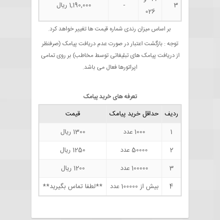
3
-
1,190,000 ریال
026
بر اساس میزان رندی شماره قیمت ها تغییر خواهد کرد.
توجه : بازگشت اعتبار در صورت عدم دریافت پیامک (صرفنظر
از دریافت پیامک های تبلیغاتی توسط مخاطب) بر روی تمامی
اپراتورها فعال می باشد.
تعرفه های خرید پیامک
ردیف
حداقل خرید پیامک
قیمت
1
1000 عدد
1300 ریال
2
50000 عدد
1250 ریال
3
100000 عدد
1200 ریال
4
بیش از 100000 عدد
**لطفا تماس بگیرید**