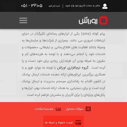
36105 - 051
سلام، به حساب کاربری خود وارد شوید
ثبت نام کنید
پیام کوتاه (sms) یکی از ابزارهای رسانه‌ای تاثیرگذار در دنیای
صفحه نخست
ارتباطات امروزی می باشد. بسیاری از شرکت‌ها و سازمان‌ها به
وسیله sms فعالیت های اطلاع‌رسانی و تبلیغاتی محصولات و
خدمات خود را انجام می‌دهند و با توجه به هزینه‌های کم و
محصولات
مقرون به صرفه بودن آن طرفداران زیادی برای خود دست و پا
گروه نرم‌افزاری اوراش
کرده است .
با توجه به موارد فوق و با
خطوط پیامکی
همکاری بزرگترین اپراتورهای ارائه دهنده خدمات ارسال پیامک
در کشور، اقدام به راه‌اندازی سیستم مدیریت و ارسال پیامک
کرده است و برای دستیابی به هدف ارائه خدمات بهتر، ابزارها و
مرکز دانلود
پانل‌های ویژه‌ای را برای کاربران و مشتریان فراهم کرده است .
پشتیبانی
سوالات متداول
مقایسه امکانات
نمایندگی ها
قیمت خطوط و تعرفه ها