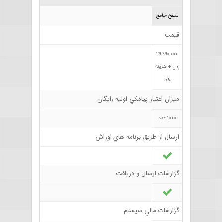
سطح جامع
قيمت
29,990,000
+ هزينه
ريال
خط
ميزان اعتبار پيامکي اوليه رايگان
1000 عدد
ارسال از طريق برنامه هاي اوراش
گزارشات ارسال و دريافت
گزارشات مالي سيستم