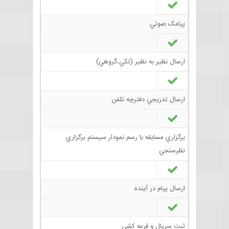
پيامک صوتي
ارسال نظير به نظير (تکي،گروهي)
ارسال تدريجي دفترچه تلفن
برگزاري مسابقه با رسم نمودار سيستم برگزاري
نظرسنجي
ارسال پيام در آينده
ثبت سريال و قرعه کشي